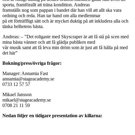
sporta, framförallt att träna kondition. Andreas
framställs nog som pappan i bandet där han vill att allt ska vara
ordning och reda. Han tar hand om alla medlemmar
på ett förträffligt sätt och är mycket duktig på att inkludera alla och
tänka helhetens bästa.
Andreas: – ”Det roligaste med Skyscraper är att få stå på scen med
mina bästa vänner och att få glädja publiken med
vår musik samt att få leva min dröm som är just att få hålla på med
det här”
Bokning/press/övriga frågor:
Manager: Annamia Fast
annamia@stageacademy.se
0733 12 57 57
Mikael Jansson
mikael@stageacademy.se
0708 21 11 59
Nedan följer en tidigare presentation av killarna: