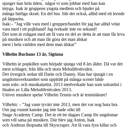
sjunger han hela tiden, något vi som jobbar med han kan
intyga. Isak är gruppens yngsta medlem och bjuder på
många härliga skratt. En del bus blir det också, alltid med ett leende
på läpparna.
Isak:– ”Jag ville vara med i gruppen/bandet för jag har alltid velat
vara med i ett pojkband! Jag tvekade inte en sekund!
Det som är roligast med att få vara en del av detta är att man får leva
på musiken och att man får göra det man älskar
mest i hela världen med dem man älskar”
Vilhelm Buchaus 13 år, Sigtuna
Vilhelm är popkillen som började sjunga vid 8 års ålder. Då var det
mest schlager, från lilla och stora Melodifestivalen.
Det övergick sedan till Darin och Danny. Han har sjungit i en
ungdomsverksamhet som uppträtt på många scener både
som solo- och musikalartist. 2013 medverkade han som soloartist i
finalen av Lilla Melodifestivalen 2013.
Utöver musiken spelar Vilhelm Tennis och är tennislärare!
Vilhelm: – ”Jag vann tyvärr inte 2013, men det var nog bara bra.
Om jag vunnit kanske jag inte hade sökt till
Stage Academy Camp. Det är ett tre dagars Camp för ungdomar
som vill satsa på musiken. Där blev jag Anton, Isak
och Andreas ihopsatta till Skyscraper. Att få vara fyra killar och