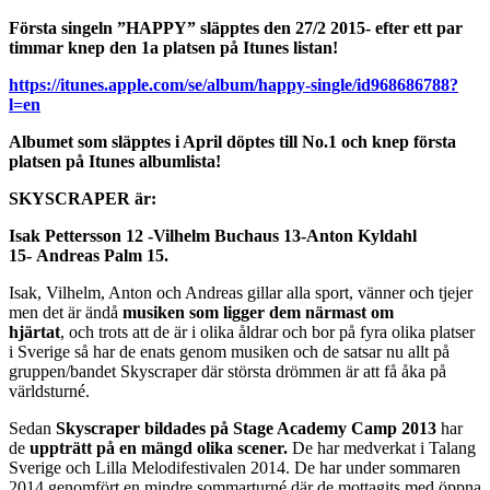
Första singeln ”HAPPY” släpptes den 27/2 2015- efter ett par
timmar knep den 1a platsen på Itunes listan!
https://itunes.apple.com/se/album/happy-single/id968686788?
l=en
Albumet som släpptes i April döptes till No.1 och knep första
platsen på Itunes albumlista!
SKYSCRAPER är:
Isak Pettersson 12 -Vilhelm Buchaus 13-Anton Kyldahl
15- Andreas Palm 15.
Isak, Vilhelm, Anton och Andreas gillar alla sport, vänner och tjejer
men det är ändå
musiken som ligger dem närmast om
hjärtat
, och trots att de är i olika åldrar och bor på fyra olika platser
i Sverige så har de enats genom musiken och de satsar nu allt på
gruppen/bandet Skyscraper där största drömmen är att få åka på
världsturné.
Sedan
Skyscraper
bildades på Stage Academy Camp 2013
har
de
uppträtt på en mängd olika scener.
De har medverkat i Talang
Sverige och Lilla Melodifestivalen 2014. De har under sommaren
2014 genomfört en mindre sommarturné där de mottagits med öppna