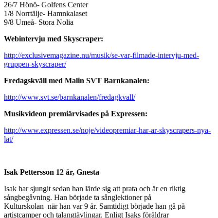
26/7 Hönö- Golfens Center
1/8 Norrtälje- Hamnkalaset
9/8 Umeå- Stora Nolia
Webintervju med Skyscraper:
http://exclusivemagazine.nu/musik/se-var-filmade-intervju-med-
gruppen-skyscraper/
Fredagskväll med Malin SVT Barnkanalen:
http://www.svt.se/barnkanalen/fredagkvall/
Musikvideon premiärvisades på Expressen:
http://www.expressen.se/noje/videopremiar-har-ar-skyscrapers-nya-
lat/
Isak Pettersson 12 år, Gnesta
Isak har sjungit sedan han lärde sig att prata och är en riktig
sångbegåvning. Han började ta sånglektioner på
Kulturskolan när han var 9 år. Samtidigt började han gå på
artistcamper och talangtävlingar. Enligt Isaks föräldrar