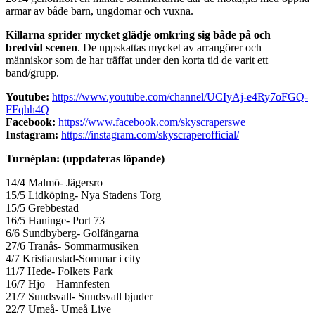
armar av både barn, ungdomar och vuxna.
Killarna sprider mycket glädje omkring sig både på och
bredvid scenen
. De uppskattas mycket av arrangörer och
människor som de har träffat under den korta tid de varit ett
band/grupp.
Youtube:
https://www.youtube.com/channel/UCIyAj-e4Ry7oFGQ-
FFqhh4Q
Facebook:
https://www.facebook.com/skyscraperswe
Instagram:
https://instagram.com/skyscraperofficial/
Turnéplan: (uppdateras löpande)
14/4 Malmö- Jägersro
15/5 Lidköping- Nya Stadens Torg
15/5 Grebbestad
16/5 Haninge- Port 73
6/6 Sundbyberg- Golfängarna
27/6 Tranås- Sommarmusiken
4/7 Kristianstad-Sommar i city
11/7 Hede- Folkets Park
16/7 Hjo – Hamnfesten
21/7 Sundsvall- Sundsvall bjuder
22/7 Umeå- Umeå Live