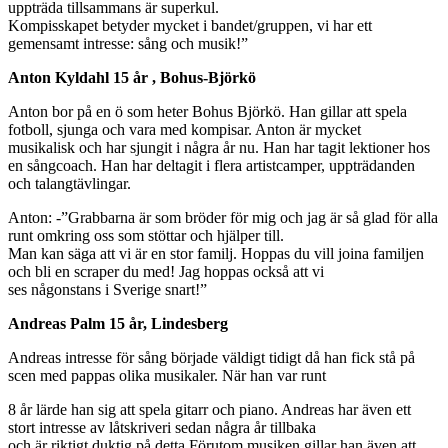
uppträda tillsammans är superkul.
Kompisskapet betyder mycket i bandet/gruppen, vi har ett
gemensamt intresse: sång och musik!”
Anton Kyldahl 15 år , Bohus-Björkö
Anton bor på en ö som heter Bohus Björkö. Han gillar att spela
fotboll, sjunga och vara med kompisar. Anton är mycket
musikalisk och har sjungit i några år nu. Han har tagit lektioner hos
en sångcoach. Han har deltagit i flera artistcamper, uppträdanden
och talangtävlingar.
Anton: -”Grabbarna är som bröder för mig och jag är så glad för alla
runt omkring oss som stöttar och hjälper till.
Man kan säga att vi är en stor familj. Hoppas du vill joina familjen
och bli en scraper du med! Jag hoppas också att vi
ses någonstans i Sverige snart!”
Andreas Palm 15 år, Lindesberg
Andreas intresse för sång började väldigt tidigt då han fick stå på
scen med pappas olika musikaler. När han var runt
8 år lärde han sig att spela gitarr och piano. Andreas har även ett
stort intresse av låtskriveri sedan några år tillbaka
och är riktigt duktig på detta.Förutom musiken gillar han även att