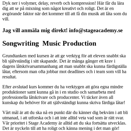
Dyk ner i volymer, delay, reverb och kompression! Här får du lära
dig att se på mixning som något kreativt och roligt. Det är en
avgörande faktor när det kommer till att få din musik att låta som du
vill.
Jag vill anmäla mig direkt!
info@stageacademy.se
Songwriting
Music Production
Grundtanken med kursen är att ge verktyg för att eleven snabbt ska
bli självständig i sitt skapande. Det är många gånger ett krav i
dagens låtskrivarsammanhang att man snabbt ska kunna färdigställa
låtar, eftersom man ofta jobbar mot deadlines och i team som vill ha
resultat.
Efter avslutad kurs kommer du ha verktygen att göra egna mindre
produktioner samt kunna gå in i en studio och samarbeta med
professionella låtskrivare och producenter. Vi täcker även all
kunskap du behöver för att självständigt kunna skriva färdiga låtar!
Vårt mål är att du ska nå en punkt där du känner dig bekväm i att bli
utmanad, i att utforska och i att inte alltid veta vad som är rätt svar.
Vår prioritet i Stage Academy är alltid att du ska fortsätta utvecklas.
Det är nyckeln till att ha roligt och känna mening i det man gör!