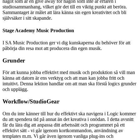
något som är en give away för någon som inte är erfaren i
studiosammanhang, vilket gör det till en viktig punkt att beröra.
Sammantaget är målet att lära känna sin egen kreativitet och bli
självsäker i sitt skapande.
Stage Academy Music Production
I SA Music Production ger vi dig kunskaperna du behöver för att
påbörja din resa mot att producera din egen musik.
Grunder
För att kunna jobba effektivt med musik och produktion så vill man
känna att datorn är ens verktyg och att man kan jobba fritt och
intuitivt. Denna lektion handlar om att man ska förstå logics grunder
och upplägg.
Workflow/StudioGear
Om du inte känner till hur du effektivt ska navigera i Logic kommer
du att spendera tid på annat än det kreativa i onödan. I detta avsnitt
får du lära dig att anpassa ditt arbetssätt och programmet på ett
effektivt sätt - vi går igenom kortkommandon, användning av
templates m.m. Vi går även igenom vanliga plug-ins och