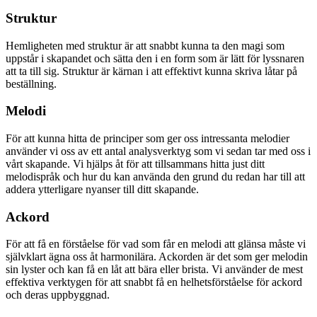
Struktur
Hemligheten med struktur är att snabbt kunna ta den magi som
uppstår i skapandet och sätta den i en form som är lätt för lyssnaren
att ta till sig. Struktur är kärnan i att effektivt kunna skriva låtar på
beställning.
Melodi
För att kunna hitta de principer som ger oss intressanta melodier
använder vi oss av ett antal analysverktyg som vi sedan tar med oss i
vårt skapande. Vi hjälps åt för att tillsammans hitta just ditt
melodispråk och hur du kan använda den grund du redan har till att
addera ytterligare nyanser till ditt skapande.
Ackord
För att få en förståelse för vad som får en melodi att glänsa måste vi
självklart ägna oss åt harmonilära. Ackorden är det som ger melodin
sin lyster och kan få en låt att bära eller brista. Vi använder de mest
effektiva verktygen för att snabbt få en helhetsförståelse för ackord
och deras uppbyggnad.