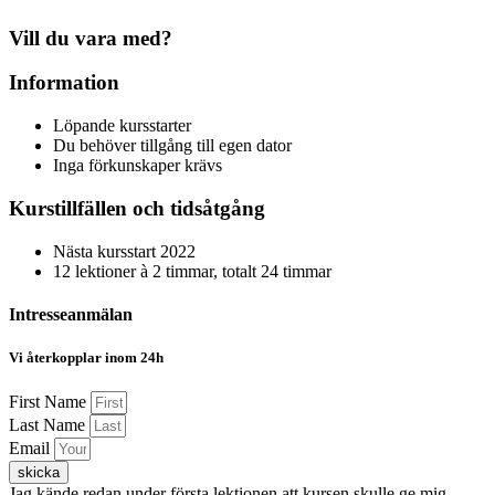
Vill du vara med?
Information
Löpande kursstarter
Du behöver tillgång till egen dator
Inga förkunskaper krävs
Kurstillfällen och tidsåtgång
Nästa kursstart 2022
12 lektioner à 2 timmar, totalt 24 timmar
Intresseanmälan
Vi återkopplar inom 24h
First Name
Last Name
Email
skicka
Jag kände redan under första lektionen att kursen skulle ge mig