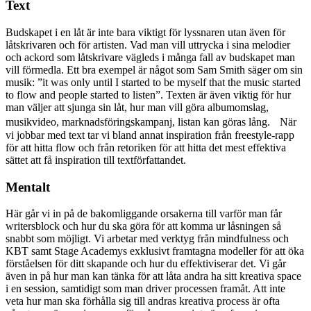
Text
Budskapet i en låt är inte bara viktigt för lyssnaren utan även för
låtskrivaren och för artisten. Vad man vill uttrycka i sina melodier
och ackord som låtskrivare vägleds i många fall av budskapet man
vill förmedla. Ett bra exempel är något som Sam Smith säger om sin
musik: ”it was only until I started to be myself that the music started
to flow and people started to listen”. Texten är även viktig för hur
man väljer att sjunga sin låt, hur man vill göra albumomslag,
musikvideo, marknadsföringskampanj, listan kan göras lång. När
vi jobbar med text tar vi bland annat inspiration från freestyle-rapp
för att hitta flow och från retoriken för att hitta det mest effektiva
sättet att få inspiration till textförfattandet.
Mentalt
Här går vi in på de bakomliggande orsakerna till varför man får
writersblock och hur du ska göra för att komma ur låsningen så
snabbt som möjligt. Vi arbetar med verktyg från mindfulness och
KBT samt Stage Academys exklusivt framtagna modeller för att öka
förståelsen för ditt skapande och hur du effektiviserar det. Vi går
även in på hur man kan tänka för att låta andra ha sitt kreativa space
i en session, samtidigt som man driver processen framåt. Att inte
veta hur man ska förhålla sig till andras kreativa process är ofta