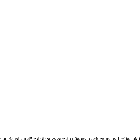
tt de på sitt 45:e år är snyggare än någonsin och en mängd roliga akti