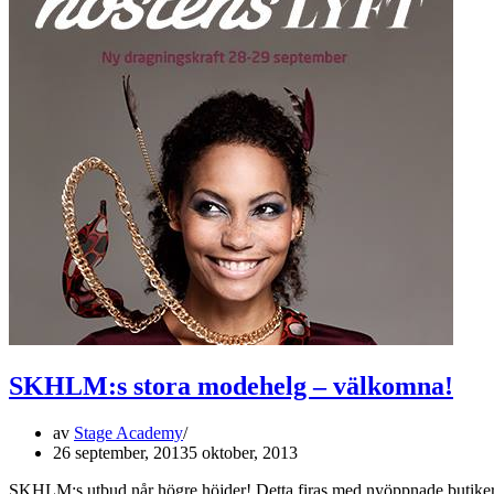
SKHLM:s stora modehelg – välkomna!
av
Stage Academy
26 september, 2013
5 oktober, 2013
SKHLM:s utbud når högre höjder! Detta firas med nyöppnade butiker, a