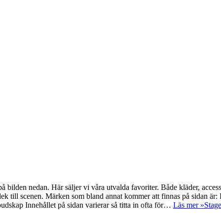
 bilden nedan. Här säljer vi våra utvalda favoriter. Både kläder, acces
k till scenen. Märken som bland annat kommer att finnas på sidan är:
skap Innehållet på sidan varierar så titta in ofta för…
Läs mer »
Stag