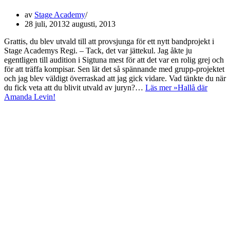
av
Stage Academy
28 juli, 2013
2 augusti, 2013
Grattis, du blev utvald till att provsjunga för ett nytt bandprojekt i
Stage Academys Regi. – Tack, det var jättekul. Jag åkte ju
egentligen till audition i Sigtuna mest för att det var en rolig grej och
för att träffa kompisar. Sen lät det så spännande med grupp-projektet
och jag blev väldigt överraskad att jag gick vidare. Vad tänkte du när
du fick veta att du blivit utvald av juryn?…
Läs mer »
Hallå där
Amanda Levin!