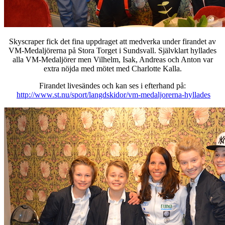
Skyscraper fick det fina uppdraget att medverka under firandet av
VM-Medaljörerna på Stora Torget i Sundsvall. Självklart hyllades
alla VM-Medaljörer men Vilhelm, Isak, Andreas och Anton var
extra nöjda med mötet med Charlotte Kalla.
Firandet livesändes och kan ses i efterhand på:
http://www.st.nu/sport/langdskidor/vm-medaljorerna-hyllades