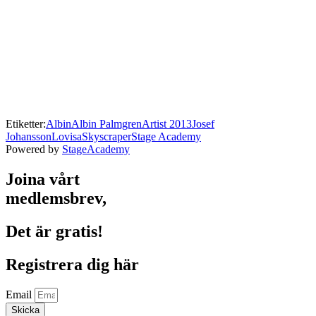
Etiketter:
Albin
Albin Palmgren
Artist 2013
Josef
Johansson
Lovisa
Skyscraper
Stage Academy
Powered by
StageAcademy
Joina vårt
medlemsbrev,
Det är gratis!
Registrera dig här
Email
Skicka