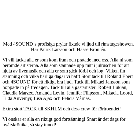
Med 4SOUND`s proffsiga prylar fixade vi ljud till rimstugeshowen.
Här Patrik Larsson och Hasse Brontén.
Vi vill tacka alla er som kom fram och pratade med oss. Alla ni som
berömde artisterna. Alla som stannade upp mitt i julruschen för att
njuta av livemusik och alla er som gick förbi och log. Vilken fin
stämning och vilka härliga dagar vi haft! Stort tack till Roland Ebert
och 4SOUND för ett riktigt bra ljud. Tack till Mikael Jansson som
hoppade in på fredagen. Tack till alla gästartister- Robert Lukian,
Claudia Marzec, Amanda Levin, Jennifer Filipsson, Mikaela Loord,
Tilda Anvemyr, Lisa Ajax och Felicia Vårnäs.
Extra stort TACK till SKHLM och dess crew för förtroendet!
Vi önskar er alla en riktigt god fortsättning! Snart är det dags för
nyårskrönika, så stay tuned!