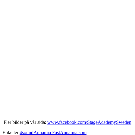
Fler bilder på vår sida:
www.facebook.com/StageAcademySweden
Etiketter:
4sound
Annamia Fast
Annamia som