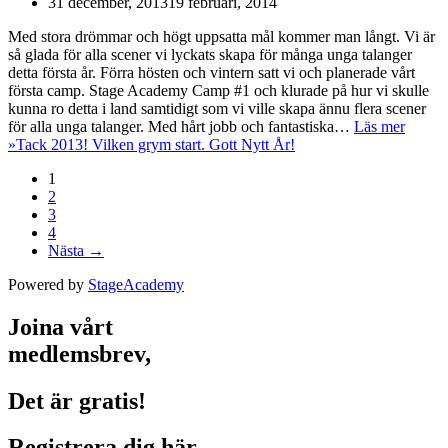
31 december, 2013
19 februari, 2014
Med stora drömmar och högt uppsatta mål kommer man långt. Vi är
så glada för alla scener vi lyckats skapa för många unga talanger
detta första år. Förra hösten och vintern satt vi och planerade vårt
första camp. Stage Academy Camp #1 och klurade på hur vi skulle
kunna ro detta i land samtidigt som vi ville skapa ännu flera scener
för alla unga talanger. Med hårt jobb och fantastiska…
Läs mer
»
Tack 2013! Vilken grym start. Gott Nytt År!
1
2
3
4
Nästa →
Powered by
StageAcademy
Joina vårt
medlemsbrev,
Det är gratis!
Registrera dig här