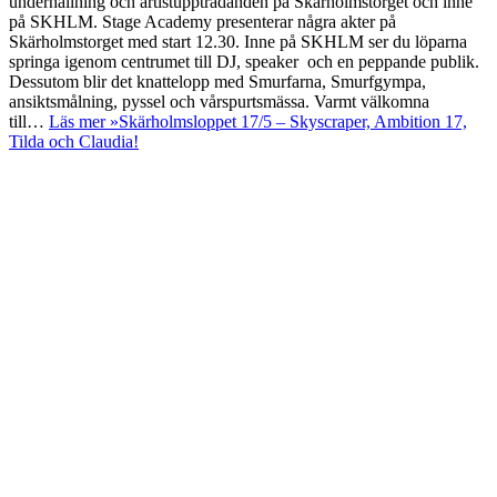
underhållning och artistuppträdanden på Skärholmstorget och inne
på SKHLM. Stage Academy presenterar några akter på
Skärholmstorget med start 12.30. Inne på SKHLM ser du löparna
springa igenom centrumet till DJ, speaker och en peppande publik.
Dessutom blir det knattelopp med Smurfarna, Smurfgympa,
ansiktsmålning, pyssel och vårspurtsmässa. Varmt välkomna
till…
Läs mer »
Skärholmsloppet 17/5 – Skyscraper, Ambition 17,
Tilda och Claudia!