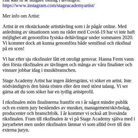
https://www.instagram.com/stageacademyartist/
Mer info om Artist:
Artist är en rikstäckande artisttävling som i år pågår online. Med
anledning av situationen som nu råder med Covid-19 har vi inte haft
möjlighet att genomföra fysiska deltävlingar under sommaren 2020.
Vi kommer dock att kunna genomföra både semifinal och riksfinal
på en scen!
Vi har efter sju riksfinaler fått ett otroligt gensvar. Hanna Ferm vann
den första riksfinalen av tävlingen och många av våra finalister och
vinnare jobbar idag i musikbranschen.
Stage Academy Artist har ingen åldersgräns, vi söker en artist. Inte
nödvändigtvis den bästa rösten eller den med störst talang. Vi ser
gärna att du som söker har en tydlig artistprofil.
I riksfinalen möts finalisterna framför en i år något mindre publik
och en extern jury beståendes av musiker, management/skivbolag,
producenter och branschfolk. I år kommer vi också att livesända
riksfinalen. Fram till riksfinalen är vi på Stage Academy själva med i
juryarbetet men under riksfinalen lämnar vi som alltid över till den
externa juryn.