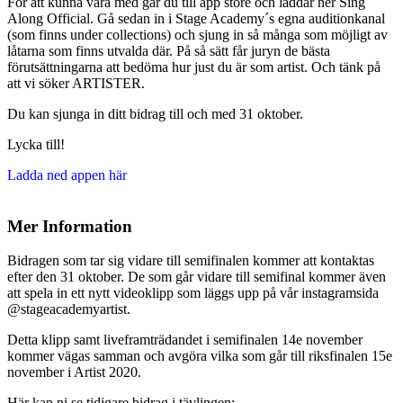
För att kunna vara med går du till app store och laddar ner Sing
Along Official. Gå sedan in i Stage Academy´s egna auditionkanal
(som finns under collections) och sjung in så många som möjligt av
låtarna som finns utvalda där. På så sätt får juryn de bästa
förutsättningarna att bedöma hur just du är som artist. Och tänk på
att vi söker ARTISTER.
Du kan sjunga in ditt bidrag till och med 31 oktober.
Lycka till!
Ladda ned appen här
Mer
Information
Bidragen som
tar sig vidare till semifinalen kommer att kontaktas
efter den 31 oktober. De som går vidare till semifinal kommer även
att spela in ett nytt videoklipp som läggs upp på vår instagramsida
@stageacademyartist.
Detta klipp samt liveframträdandet i semifinalen 14e november
kommer vägas samman och avgöra vilka som går till riksfinalen 15e
november i Artist 2020.
Här kan ni se tidigare bidrag i tävlingen: