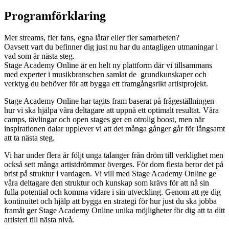
Programförklaring
Mer streams, fler fans, egna låtar eller fler samarbeten?
Oavsett vart du befinner dig just nu har du antagligen utmaningar i
vad som är nästa steg.
Stage Academy Online är en helt ny plattform där vi tillsammans
med experter i musikbranschen samlat de grundkunskaper och
verktyg du behöver för att bygga ett framgångsrikt artistprojekt.
Stage Academy Online har tagits fram baserat på frågeställningen
hur vi ska hjälpa våra deltagare att uppnå ett optimalt resultat. Våra
camps, tävlingar och open stages ger en otrolig boost, men när
inspirationen dalar upplever vi att det många gånger går för långsamt
att ta nästa steg.
Vi har under flera år följt unga talanger från dröm till verklighet men
också sett många artistdrömmar överges. För dom flesta beror det på
brist på struktur i vardagen. Vi vill med Stage Academy Online ge
våra deltagare den struktur och kunskap som krävs för att nå sin
fulla potential och komma vidare i sin utveckling. Genom att ge dig
kontinuitet och hjälp att bygga en strategi för hur just du ska jobba
framåt ger Stage Academy Online unika möjligheter för dig att ta ditt
artisteri till nästa nivå.