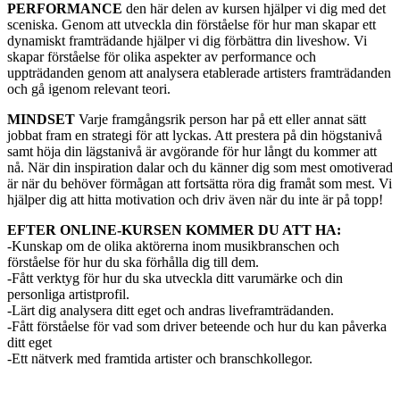
PERFORMANCE
den här delen av kursen hjälper vi dig med det
sceniska. Genom att utveckla din förståelse för hur man skapar ett
dynamiskt framträdande hjälper vi dig förbättra din liveshow. Vi
skapar förståelse för olika aspekter av performance och
uppträdanden genom att analysera etablerade artisters framträdanden
och gå igenom relevant teori.
MINDSET
Varje framgångsrik person har på ett eller annat sätt
jobbat fram en strategi för att lyckas. Att prestera på din högstanivå
samt höja din lägstanivå är avgörande för hur långt du kommer att
nå. När din inspiration dalar och du känner dig som mest omotiverad
är när du behöver förmågan att fortsätta röra dig framåt som mest. Vi
hjälper dig att hitta motivation och driv även när du inte är på topp!
EFTER ONLINE-KURSEN KOMMER DU ATT HA:
-Kunskap om de olika aktörerna inom musikbranschen och
förståelse för hur du ska förhålla dig till dem.
-Fått verktyg för hur du ska utveckla ditt varumärke och din
personliga artistprofil.
-Lärt dig analysera ditt eget och andras liveframträdanden.
-Fått förståelse för vad som driver beteende och hur du kan påverka
ditt eget
-Ett nätverk med framtida artister och branschkollegor.