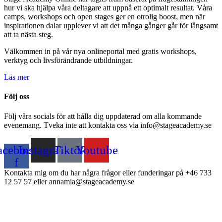
hur vi ska hjälpa våra deltagare att uppnå ett optimalt resultat. Våra
camps, workshops och open stages ger en otrolig boost, men när
inspirationen dalar upplever vi att det många gånger går för långsamt
att ta nästa steg.
Välkommen in på vår nya onlineportal med gratis workshops,
verktyg och livsförändrande utbildningar.
Läs mer
Följ oss
Följ våra socials för att hålla dig uppdaterad om alla kommande
evenemang. Tveka inte att kontakta oss via info@stageacademy.se
acebook-
Instagram
Tiktok
Youtube
f
Kontakta mig om du har några frågor eller funderingar på +46 733
12 57 57 eller annamia@stageacademy.se