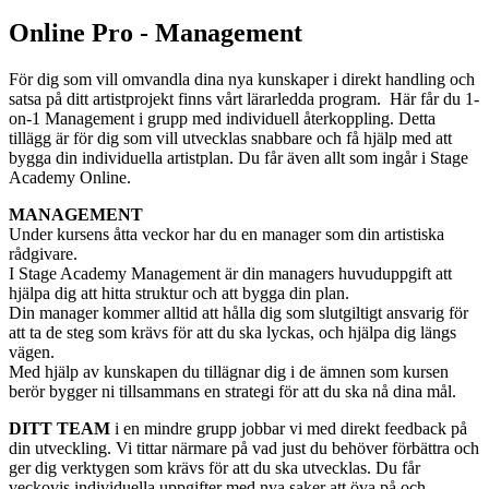
Online Pro - Management
För dig som vill omvandla dina nya kunskaper i direkt handling och
satsa på ditt artistprojekt finns vårt lärarledda program. Här får du 1-
on-1 Management i grupp med individuell återkoppling. Detta
tillägg är för dig som vill utvecklas snabbare och få hjälp med att
bygga din individuella artistplan. Du får även allt som ingår i Stage
Academy Online.
MANAGEMENT
Under kursens åtta veckor har du en manager som din artistiska
rådgivare.
I Stage Academy Management är din managers huvuduppgift att
hjälpa dig att hitta struktur och att bygga din plan.
Din manager kommer alltid att hålla dig som slutgiltigt ansvarig för
att ta de steg som krävs för att du ska lyckas, och hjälpa dig längs
vägen.
Med hjälp av kunskapen du tillägnar dig i de ämnen som kursen
berör bygger ni tillsammans en strategi för att du ska nå dina mål.
DITT TEAM
i en mindre grupp jobbar vi med direkt feedback på
din utveckling. Vi tittar närmare på vad just du behöver förbättra och
ger dig verktygen som krävs för att du ska utvecklas.
Du får
veckovis individuella uppgifter med nya saker att öva på och