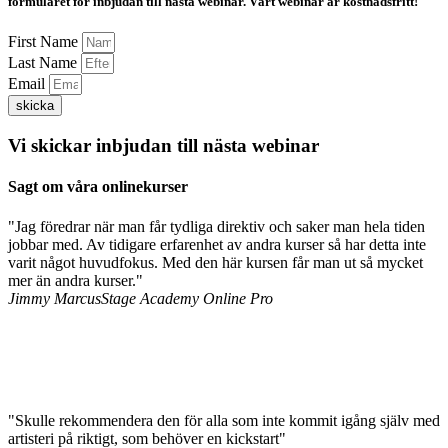
formuläret för inbjudan till nästa webinar. Vårt webinar är kostnadsfritt!
First Name
Last Name
Email
skicka
Vi skickar inbjudan till
nästa webinar
Sagt om våra onlinekurser
"Jag föredrar när man får tydliga direktiv och saker man hela tiden
jobbar med. Av tidigare erfarenhet av andra kurser så har detta inte
varit något huvudfokus. Med den här kursen får man ut så mycket
mer än andra kurser."
Jimmy Marcus
Stage Academy Online Pro
"Skulle rekommendera den för alla som inte kommit igång själv med
artisteri på riktigt, som behöver en kickstart"