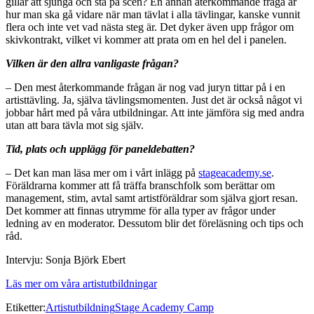
gillar att sjunga och stå på scen? En annan återkommande fråga är
hur man ska gå vidare när man tävlat i alla tävlingar, kanske vunnit
flera och inte vet vad nästa steg är. Det dyker även upp frågor om
skivkontrakt, vilket vi kommer att prata om en hel del i panelen.
Vilken är den allra vanligaste frågan?
– Den mest återkommande frågan är nog vad juryn tittar på i en
artisttävling. Ja, själva tävlingsmomenten. Just det är också något vi
jobbar hårt med på våra utbildningar. Att inte jämföra sig med andra
utan att bara tävla mot sig själv.
Tid, plats och upplägg för paneldebatten?
– Det kan man läsa mer om i vårt inlägg på
stageacademy.se
.
Föräldrarna kommer att få träffa branschfolk som berättar om
management, stim, avtal samt artistföräldrar som själva gjort resan.
Det kommer att finnas utrymme för alla typer av frågor under
ledning av en moderator. Dessutom blir det föreläsning och tips och
råd.
Intervju: Sonja Björk Ebert
Läs mer om våra artistutbildningar
Etiketter:
Artistutbildning
Stage Academy Camp