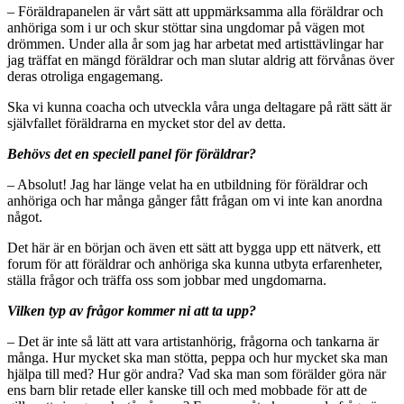
– Föräldrapanelen är vårt sätt att uppmärksamma alla föräldrar och
anhöriga som i ur och skur stöttar sina ungdomar på vägen mot
drömmen. Under alla år som jag har arbetat med artisttävlingar har
jag träffat en mängd föräldrar och man slutar aldrig att förvånas över
deras otroliga engagemang.
Ska vi kunna coacha och utveckla våra unga deltagare på rätt sätt är
självfallet föräldrarna en mycket stor del av detta.
Behövs det en speciell panel för föräldrar?
– Absolut! Jag har länge velat ha en utbildning för föräldrar och
anhöriga och har många gånger fått frågan om vi inte kan anordna
något.
Det här är en början och även ett sätt att bygga upp ett nätverk, ett
forum för att föräldrar och anhöriga ska kunna utbyta erfarenheter,
ställa frågor och träffa oss som jobbar med ungdomarna.
Vilken typ av frågor kommer ni att ta upp?
– Det är inte så lätt att vara artistanhörig, frågorna och tankarna är
många. Hur mycket ska man stötta, peppa och hur mycket ska man
hjälpa till med? Hur gör andra? Vad ska man som förälder göra när
ens barn blir retade eller kanske till och med mobbade för att de