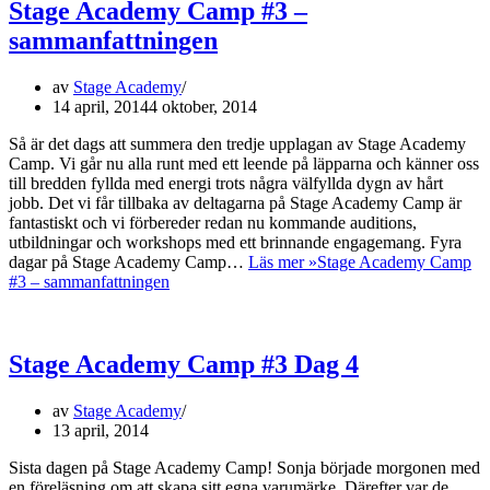
Stage Academy Camp #3 –
sammanfattningen
av
Stage Academy
14 april, 2014
4 oktober, 2014
Så är det dags att summera den tredje upplagan av Stage Academy
Camp. Vi går nu alla runt med ett leende på läpparna och känner oss
till bredden fyllda med energi trots några välfyllda dygn av hårt
jobb. Det vi får tillbaka av deltagarna på Stage Academy Camp är
fantastiskt och vi förbereder redan nu kommande auditions,
utbildningar och workshops med ett brinnande engagemang. Fyra
dagar på Stage Academy Camp…
Läs mer »
Stage Academy Camp
#3 – sammanfattningen
Stage Academy Camp #3 Dag 4
av
Stage Academy
13 april, 2014
Sista dagen på Stage Academy Camp! Sonja började morgonen med
en föreläsning om att skapa sitt egna varumärke. Därefter var de