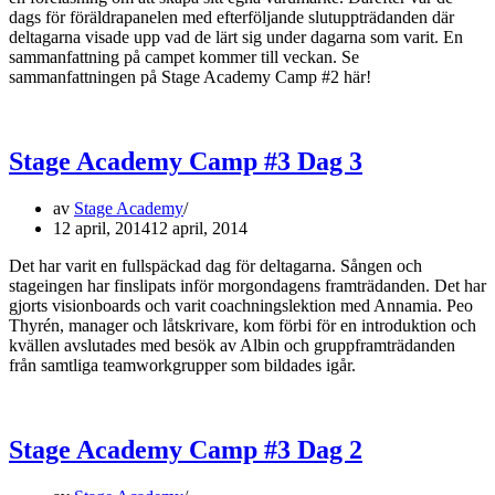
dags för föräldrapanelen med efterföljande slutuppträdanden där
deltagarna visade upp vad de lärt sig under dagarna som varit. En
sammanfattning på campet kommer till veckan. Se
sammanfattningen på Stage Academy Camp #2 här!
Stage Academy Camp #3 Dag 3
av
Stage Academy
12 april, 2014
12 april, 2014
Det har varit en fullspäckad dag för deltagarna. Sången och
stageingen har finslipats inför morgondagens framträdanden. Det har
gjorts visionboards och varit coachningslektion med Annamia. Peo
Thyrén, manager och låtskrivare, kom förbi för en introduktion och
kvällen avslutades med besök av Albin och gruppframträdanden
från samtliga teamworkgrupper som bildades igår.
Stage Academy Camp #3 Dag 2