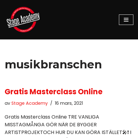
Hoppa
till
innehåll
musikbranschen
Gratis Masterclass Online
av
Stage Academy
16 mars, 2021
Gratis Masterclass Online TRE VANLIGA
MISSTAGMÅNGA GÖR NÄR DE BYGGER
ARTISTPROJEKTOCH HUR DU KAN GÖRA ISTÄLLET🎤❗️ I