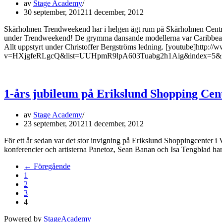
av
Stage Academy
30 september, 2012
11 december, 2012
Skärholmen Trendweekend har i helgen ägt rum på Skärholmen Centru
under Trendweekend! De grymma dansande modellerna var Caribbean
Allt uppstyrt under Christoffer Bergströms ledning. [youtube]http:
v=HXjgfeRLgcQ&list=UUHpmR9lpA603Tuabg2h1Aig&index=5&fea
1-års jubileum på Erikslund Shopping Cen
av
Stage Academy
23 september, 2012
11 december, 2012
För ett år sedan var det stor invigning på Erikslund Shoppingcenter i 
konferencier och artisterna Panetoz, Sean Banan och Isa Tengblad har 
← Föregående
1
2
3
4
Powered by
StageAcademy