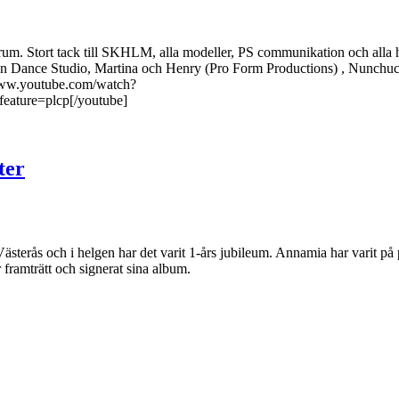
m. Stort tack till SKHLM, alla modeller, PS communikation och alla h
 Dance Studio, Martina och Henry (Pro Form Productions) , Nunchuc
//www.youtube.com/watch?
ture=plcp[/youtube]
ter
Västerås och i helgen har det varit 1-års jubileum. Annamia har varit på
framträtt och signerat sina album.